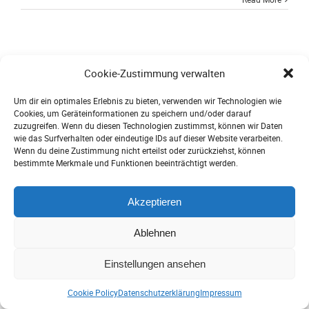
Cookie-Zustimmung verwalten
Um dir ein optimales Erlebnis zu bieten, verwenden wir Technologien wie
Cookies, um Geräteinformationen zu speichern und/oder darauf
2024 © freedocs, Tanja Nehlsen |
Impressum
|
Datenschutz
|
AGB
|
zuzugreifen. Wenn du diesen Technologien zustimmst, können wir Daten
Kontakt
wie das Surfverhalten oder eindeutige IDs auf dieser Website verarbeiten.
Wenn du deine Zustimmung nicht erteilst oder zurückziehst, können
bestimmte Merkmale und Funktionen beeinträchtigt werden.
Akzeptieren
Ablehnen
Einstellungen ansehen
Cookie Policy
Datenschutzerklärung
Impressum